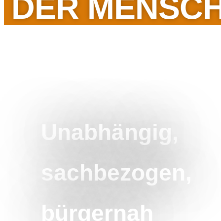
DER MENSCH
Unabhängig,
sachbezogen,
bürgernah